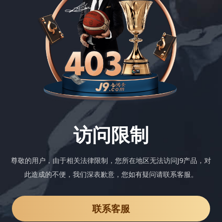
访问限制
尊敬的用户，由于相关法律限制，您所在地区无法访问J9产品，对
此造成的不便，我们深表歉意，您如有疑问请联系客服。
联系客服