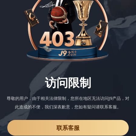
访问限制
尊敬的用户，由于相关法律限制，您所在地区无法访问J9产品，对
此造成的不便，我们深表歉意，您如有疑问请联系客服。
联系客服